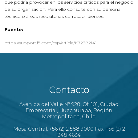
que podría provocar en los servicios críticos para el negocio
de su organización. Para ello consulte con su personal
técnico o áreas resolutorias correspondientes.
Fuente:
https://support.f5.com/csp/article/K72382141
Contacto
Avenida del Valle N° 928, Of. 101, Ciudad
Empresarial, Huechuraba, Región
Metropolitana, Chile.
Mesa Central: +56 (2) 2 588 9000 Fax: +56 (2) 2
248 4634