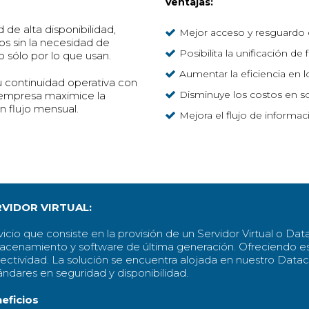
Ventajas:
de alta disponibilidad,
Mejor acceso y resguardo 
os sin la necesidad de
Posibilita la unificación de
do sólo por lo que usan.
Aumentar la eficiencia en 
u continuidad operativa con
Disminuye los costos en so
 empresa maximice la
n flujo mensual.
Mejora el flujo de informac
VIDOR VIRTUAL:
icio que consiste en la provisión de un Servidor Virtual o Dat
acenamiento y software de última generación. Ofreciendo est
ectividad. La solución se encuentra alojada en nuestro Data
ándares en seguridad y disponibilidad.
eficios