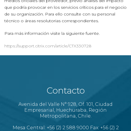
medios oficiales del proveedor, previo análisis del impacto
que podría provocar en los servicios críticos para el negocio
de su organización. Para ello consulte con su personal
técnico o áreas resolutorias correspondientes.
Para más información visite la siguiente fuente.
https://support.citrix.com/article/CTX330728
Contacto
Avenida del Valle N° 928, Of. 101, Ciudad
Empresarial, Huechuraba, Región
Metropolitana, Chile.
Mesa Central: +56 (2) 2 588 9000 Fax: +56 (2) 2