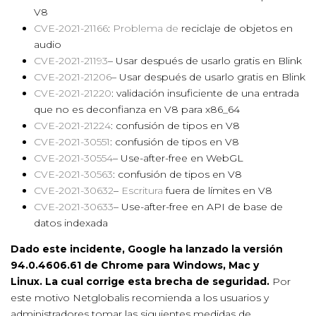
V8
CVE-2021-21166
:
Problema de
reciclaje de objetos en
audio
CVE-2021-21193
– Usar después de usarlo gratis en Blink
CVE-2021-21206
– Usar después de usarlo gratis en Blink
CVE-2021-21220
: validación insuficiente de una entrada
que no es deconfianza en V8 para x86_64
CVE-2021-21224
: confusión de tipos en V8
CVE-2021-30551
: confusión de tipos en V8
CVE-2021-30554
– Use-after-free en WebGL
CVE-2021-30563
: confusión de tipos en V8
CVE-2021-30632
–
Escritura
fuera de límites en V8
CVE-2021-30633
– Use-after-free en API de base de
datos indexada
Dado este incidente, Google ha lanzado la versión
94.0.4606.61 de Chrome para Windows, Mac y
Linux. La cual corrige esta brecha de seguridad.
Por
este motivo Netglobalis recomienda a los usuarios y
administradores tomar las siguientes medidas de