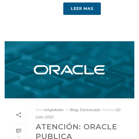
LEER MAS
Por
netglobalis
In
Blog
,
Destacado
Posted
20
julio, 2022
ATENCIÓN: ORACLE
PUBLICA
0