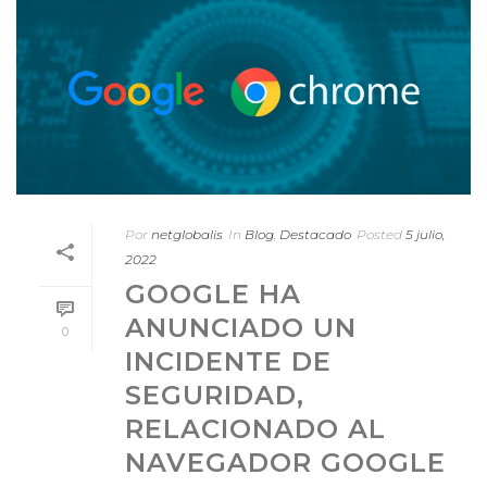
Por
netglobalis
In
Blog
,
Destacado
Posted
5 julio,
2022
GOOGLE HA
ANUNCIADO UN
0
INCIDENTE DE
SEGURIDAD,
RELACIONADO AL
NAVEGADOR GOOGLE