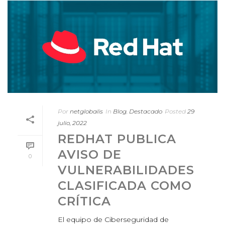
Por
netglobalis
In
Blog
,
Destacado
Posted
29
julio, 2022
REDHAT PUBLICA
AVISO DE
0
VULNERABILIDADES
CLASIFICADA COMO
CRÍTICA
El equipo de Ciberseguridad de