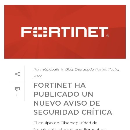
Por
netglobalis
In
Blog
,
Destacado
Posted
11 julio,
2022
FORTINET HA
PUBLICADO UN
0
NUEVO AVISO DE
SEGURIDAD CRÍTICA
El equipo de Ciberseguridad de
Netglobalis informa que Fortinet ha