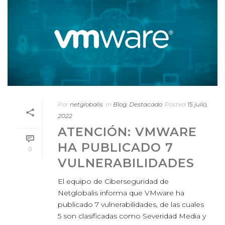
Por
netglobalis
In
Blog
,
Destacado
Posted
15 julio,
2022
ATENCIÓN: VMWARE
HA PUBLICADO 7
0
VULNERABILIDADES
El equipo de Ciberseguridad de
Netglobalis informa que VMware ha
publicado 7 vulnerabilidades, de las cuales
5 son clasificadas como Severidad Media y