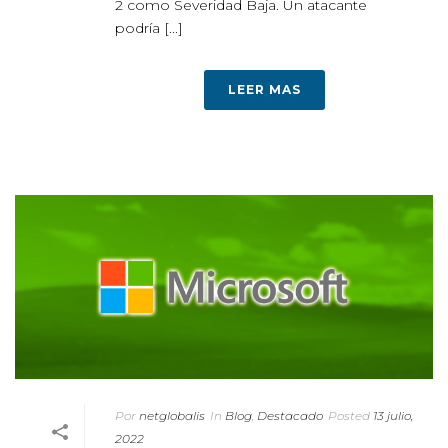
2 como Severidad Baja. Un atacante
podría [...]
LEER MAS
Por
netglobalis
In
Blog
,
Destacado
Posted
13 julio,
2022