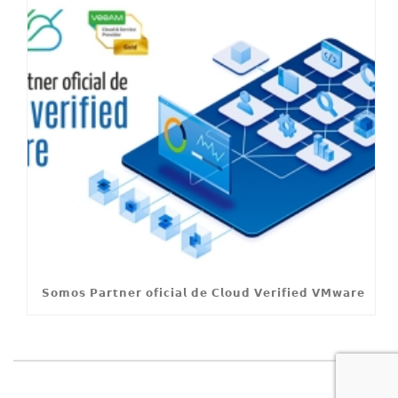
𝗦𝗼𝗺𝗼𝘀 𝗣𝗮𝗿𝘁𝗻𝗲𝗿 𝗼𝗳𝗶𝗰𝗶𝗮𝗹 𝗱𝗲 𝗖𝗹𝗼𝘂𝗱 𝗩𝗲𝗿𝗶𝗳𝗶𝗲𝗱 𝗩𝗠𝘄𝗮𝗿𝗲