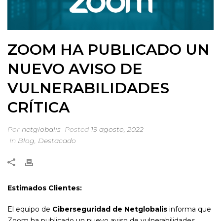
ZOOM HA PUBLICADO UN
NUEVO AVISO DE
VULNERABILIDADES
CRÍTICA
Por
netglobalis
Posted
19 agosto, 2022
In
Blog
,
Destacado
Estimados Clientes:
El equipo de
Ciberseguridad de Netglobalis
informa que
Zoom ha publicado un nuevo aviso de vulnerabilidades,